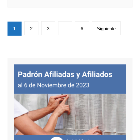
Paginación
1
2
3
…
6
Siguiente
de
entradas