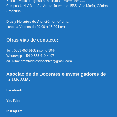
Edificio Módulo Ingreso a Institutos –
Patio Docente
Campus U.N.V.M. – Av. Arturo Jauretche 1555, Villa María, Córdoba,
Argentina
Días y Horarios de Atención en oficina:
Lunes a Viernes de 09:00 a 13:00 horas.
Otras vías de contacto:
Tel.: 0353 453-9108 interno 3044
WhatsApp: +54 9 353 419-4497
adiuvimelgremiodelosdocentes@gmail.com
Asociación de Docentes e Investigadores de
la U.N.V.M.
Facebook
YouTube
Instagram