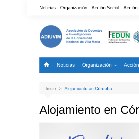
Saltar
Noticias
Organización
Acción Social
Acción
al
contenido
Noticias
Organización
Acción
Nuestro Gremio
Benefi
Autoridades
Noved
Inicio
Alojamiento en Córdoba
Alojamiento en Có