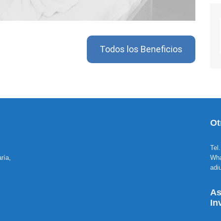
Todos los Beneficios
Ot
Tel
ría,
Wha
adi
As
In