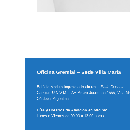
Oficina Gremial – Sede Villa María
Edificio Módulo Ingreso a Institutos –
Patio Docente
Campus U.N.V.M. – Av. Arturo Jauretche 1555, Villa Ma
Córdoba, Argentina
Días y Horarios de Atención en oficina:
Lunes a Viernes de 09:00 a 13:00 horas.