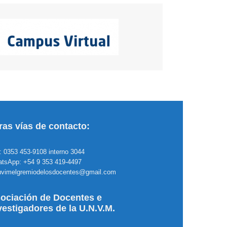
ras vías de contacto:
.: 0353 453-9108 interno 3044
tsApp: +54 9 353 419-4497
uvimelgremiodelosdocentes@gmail.com
ociación de Docentes e
vestigadores de la U.N.V.M.