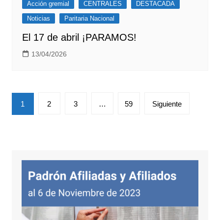
Acción gremial
CENTRALES
DESTACADA
Noticias
Paritaria Nacional
El 17 de abril ¡PARAMOS!
13/04/2026
Paginación
1
2
3
…
59
Siguiente
de
entradas