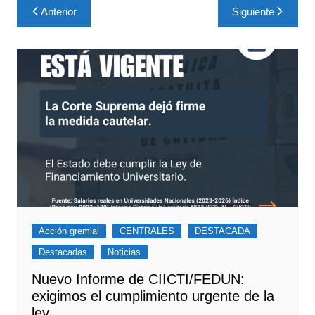
Navegación
Anterior
Siguiente
de
entradas
Acción gremial
CENTRALES
DESTACADA
Destacadas
Noticias
Nuevo Informe de CIICTI/FEDUN:
exigimos el cumplimiento urgente de la
ley