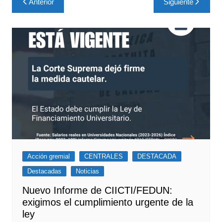
Anterior
Siguiente
de
entradas
Acción gremial
CENTRALES
DESTACADA
Destacadas
Noticias
Nuevo Informe de CIICTI/FEDUN:
exigimos el cumplimiento urgente de la
ley