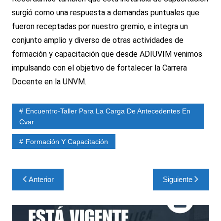
surgió como una respuesta a demandas puntuales que
fueron receptadas por nuestro gremio, e integra un
conjunto amplio y diverso de otras actividades de
formación y capacitación que desde ADIUVIM venimos
impulsando con el objetivo de fortalecer la Carrera
Docente en la UNVM.
Encuentro-Taller Para La Carga De Antecedentes En
Cvar
Formación Y Capacitación
Navegación
Anterior
Siguiente
de
entradas