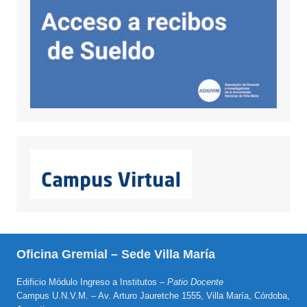
Oficina Gremial – Sede Villa María
Edificio Módulo Ingreso a Institutos –
Patio Docente
Campus U.N.V.M. – Av. Arturo Jauretche 1555, Villa María, Córdoba,