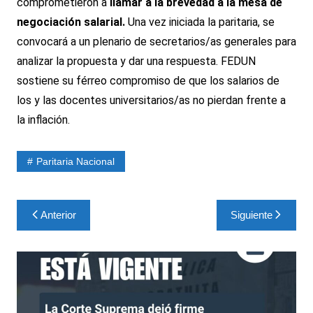
comprometieron a
llamar a la brevedad a la mesa de
negociación salarial.
Una vez iniciada la paritaria, se
convocará a un plenario de secretarios/as generales para
analizar la propuesta y dar una respuesta. FEDUN
sostiene su férreo compromiso de que los salarios de
los y las docentes universitarios/as no pierdan frente a
la inflación.
Paritaria Nacional
Navegación
Anterior
Siguiente
de
entradas