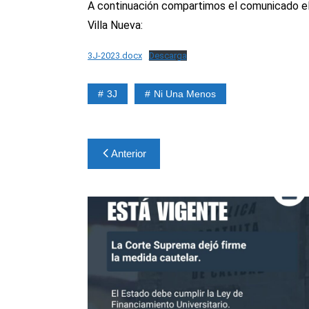
A continuación compartimos el comunicado el
Villa Nueva:
3J-2023.docx
Descarga
3J
Ni Una Menos
Navegación
Anterior
de
entradas