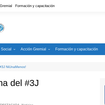
 Gremial
Formación y capacitación
 Social
Acción Gremial
Formación y capacitación
cios
CCT, Estatuto, Carrera
Docente
ades
 #3J NiUnaMenos!
Banco de Veedores
Paritaria Nacional
ha del #3J
Paritaria Local
DESTACADA
,
Noticias