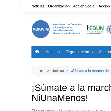
Saltar
Noticias
Organización
Acción Social
Acción
al
contenido
Noticias
Organización
Acción
Nuestro Gremio
Benefi
Autoridades
Noved
Inicio
Noticias
¡Súmate a la marcha del
¡Súmate a la marc
NiUnaMenos!
03/06/2023
Acción política
,
CENTRALES
,