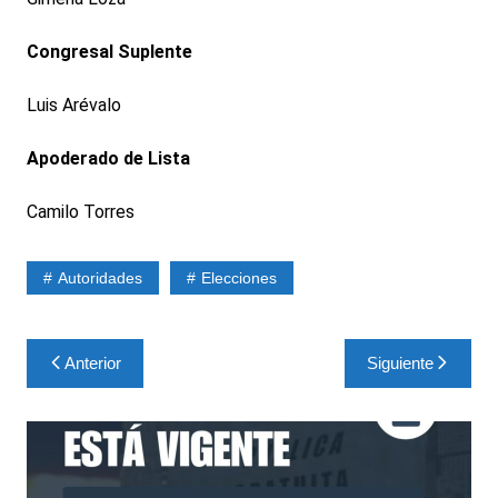
Congresal Suplente
Luis Arévalo
Apoderado de Lista
Camilo Torres
Autoridades
Elecciones
Navegación
Anterior
Siguiente
de
entradas