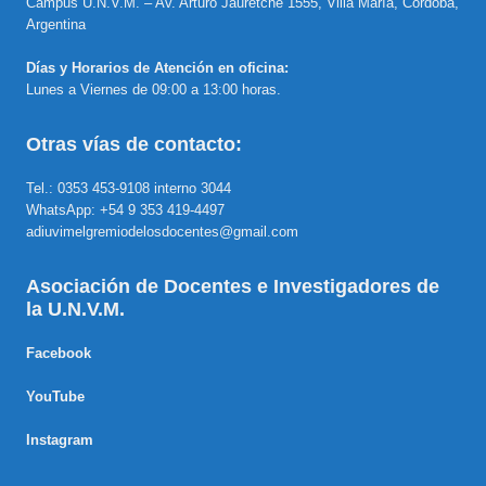
Campus U.N.V.M. – Av. Arturo Jauretche 1555, Villa María, Córdoba,
Argentina
Días y Horarios de Atención en oficina:
Lunes a Viernes de 09:00 a 13:00 horas.
Otras vías de contacto:
Tel.: 0353 453-9108 interno 3044
WhatsApp: +54 9 353 419-4497
adiuvimelgremiodelosdocentes@gmail.com
Asociación de Docentes e Investigadores de
la U.N.V.M.
Facebook
YouTube
Instagram