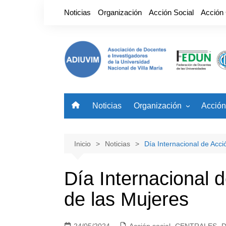
Saltar
Noticias
Organización
Acción Social
Acción
al
contenido
Noticias
Organización
Acción
Nuestro Gremio
Benefi
Autoridades
Noved
Inicio
Noticias
Día Internacional de Acci
Día Internacional d
de las Mujeres
24/05/2024
Acción social
,
CENTRALES
,