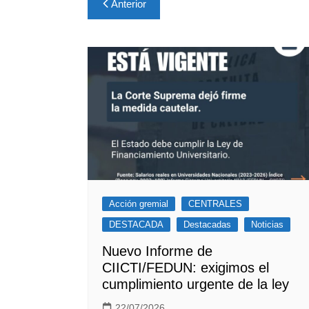
Navegación
Anterior
de
entradas
Acción gremial
CENTRALES
DESTACADA
Destacadas
Noticias
Nuevo Informe de
CIICTI/FEDUN: exigimos el
cumplimiento urgente de la ley
22/07/2026