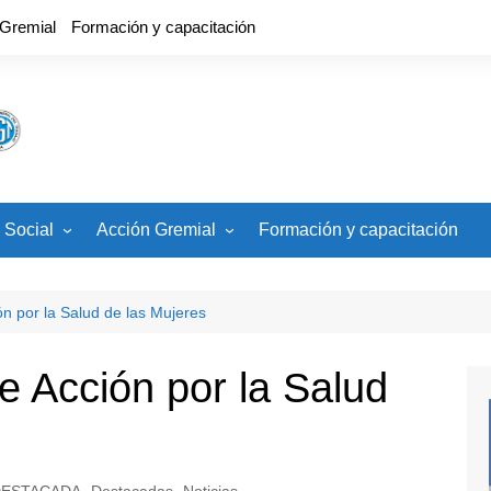
 Gremial
Formación y capacitación
 Social
Acción Gremial
Formación y capacitación
cios
CCT, Estatuto, Carrera
Docente
ades
ón por la Salud de las Mujeres
Banco de Veedores
Paritaria Nacional
e Acción por la Salud
Paritaria Local
DESTACADA
,
Destacadas
,
Noticias