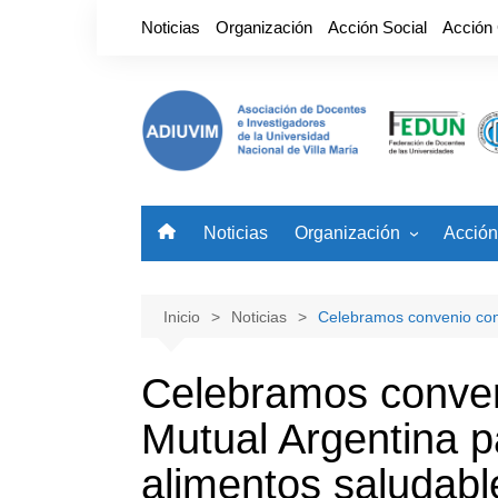
Saltar
Noticias
Organización
Acción Social
Acción
al
contenido
Noticias
Organización
Acción
Nuestro Gremio
Benefi
Autoridades
Noved
Inicio
Noticias
Celebramos convenio con 
Celebramos conven
Mutual Argentina p
alimentos saludabl