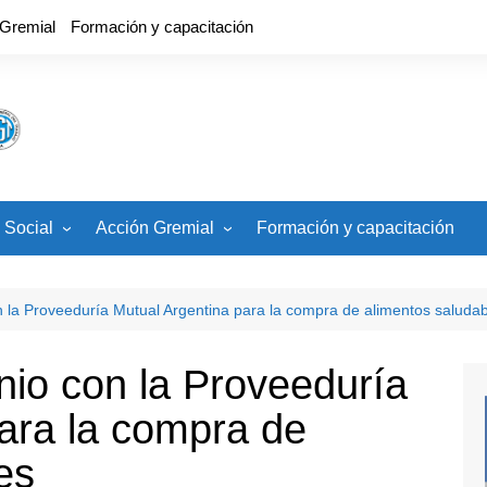
 Gremial
Formación y capacitación
 Social
Acción Gremial
Formación y capacitación
cios
CCT, Estatuto, Carrera
Docente
ades
la Proveeduría Mutual Argentina para la compra de alimentos saludab
Banco de Veedores
Paritaria Nacional
io con la Proveeduría
Paritaria Local
ara la compra de
es