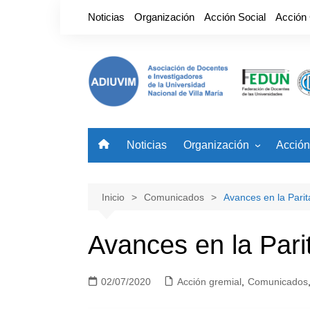
Saltar
Noticias
Organización
Acción Social
Acción
al
contenido
Noticias
Organización
Acción
Nuestro Gremio
Benefi
Autoridades
Noved
Inicio
Comunicados
Avances en la Par
Avances en la Par
02/07/2020
Acción gremial
,
Comunicados