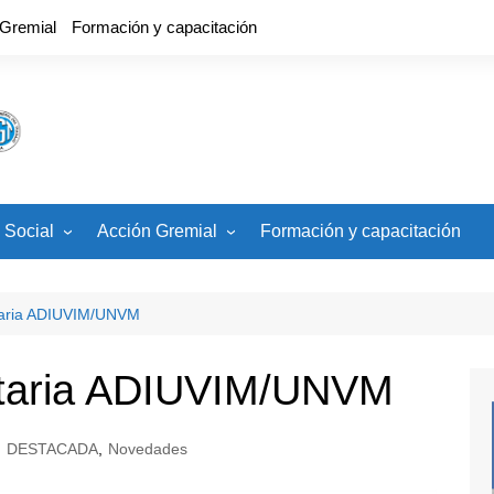
 Gremial
Formación y capacitación
 Social
Acción Gremial
Formación y capacitación
cios
CCT, Estatuto, Carrera
Docente
ades
itaria ADIUVIM/UNVM
Banco de Veedores
Paritaria Nacional
itaria ADIUVIM/UNVM
Paritaria Local
,
DESTACADA
,
Novedades