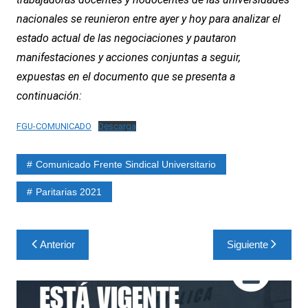
nacionales se reunieron entre ayer y hoy para analizar el
estado actual de las negociaciones y pautaron
manifestaciones y acciones conjuntas a seguir,
expuestas en el documento que se presenta a
continuación:
FGU-COMUNICADO
Descarga
Comunicado Frente Sindical Universitario
Paritarias 2021
Navegación
Anterior
Siguiente
de
entradas