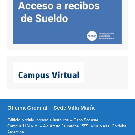
Oficina Gremial – Sede Villa María
Edificio Módulo Ingreso a Institutos –
Patio Docente
Campus U.N.V.M. – Av. Arturo Jauretche 1555, Villa María, Córdoba,
Argentina