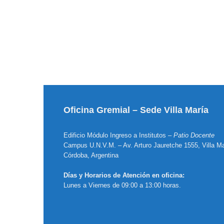
Oficina Gremial – Sede Villa María
Edificio Módulo Ingreso a Institutos –
Patio Docente
Campus U.N.V.M. – Av. Arturo Jauretche 1555, Villa Ma
Córdoba, Argentina
Días y Horarios de Atención en oficina:
Lunes a Viernes de 09:00 a 13:00 horas.