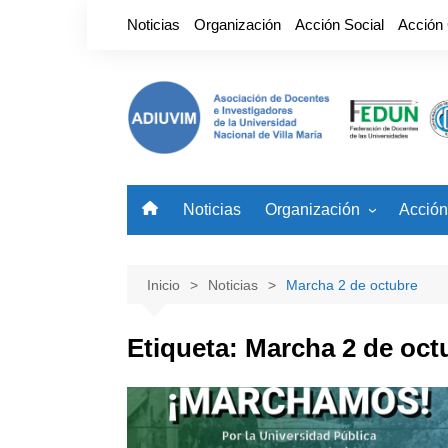
Saltar
Noticias
Organización
Acción Social
Acción
al
contenido
Noticias
Organización
Acción
Nuestro Gremio
Benefi
Autoridades
Noved
Inicio
Noticias
Marcha 2 de octubre
Etiqueta:
Marcha 2 de oct