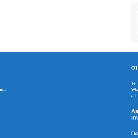
Ot
Tel
ría,
Wha
adi
As
In
Fa