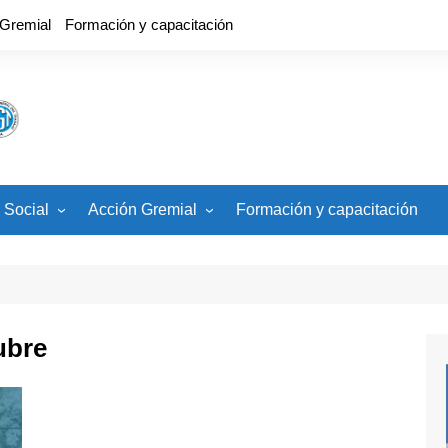
 Gremial
Formación y capacitación
 Social
Acción Gremial
Formación y capacitación
cios
CCT, Estatuto, Carrera
Docente
ades
Banco de Veedores
Paritaria Nacional
ubre
Paritaria Local