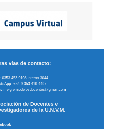
ras vías de contacto:
.: 0353 453-9108 interno 3044
tsApp: +54 9 353 419-4497
uvimelgremiodelosdocentes@gmail.com
ociación de Docentes e
vestigadores de la U.N.V.M.
cebook