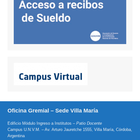
Oficina Gremial – Sede Villa María
Edificio Módulo Ingreso a Institutos –
Patio Docente
Campus U.N.V.M. – Av. Arturo Jauretche 1555, Villa María, Córdoba,
Argentina