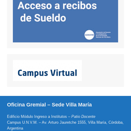
Oficina Gremial – Sede Villa María
Edificio Módulo Ingreso a Institutos –
Patio Docente
Campus U.N.V.M. – Av. Arturo Jauretche 1555, Villa María, Córdoba,
Argentina