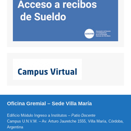
Oficina Gremial – Sede Villa María
Edificio Módulo Ingreso a Institutos –
Patio Docente
Campus U.N.V.M. – Av. Arturo Jauretche 1555, Villa María, Córdoba,
Argentina