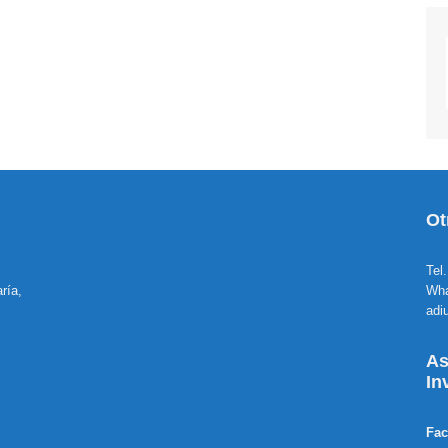
Ot
Tel
ría,
Wha
adi
As
In
Fa