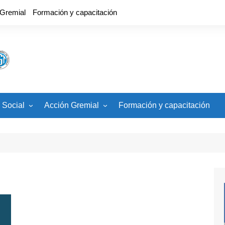
 Gremial
Formación y capacitación
 Social
Acción Gremial
Formación y capacitación
cios
CCT, Estatuto, Carrera
Docente
ades
Banco de Veedores
Paritaria Nacional
Paritaria Local