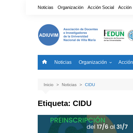
Saltar
Noticias
Organización
Acción Social
Acción
al
contenido
Noticias
Organización
Acción
Nuestro Gremio
Benefi
Autoridades
Noved
Inicio
Noticias
CIDU
Etiqueta:
CIDU