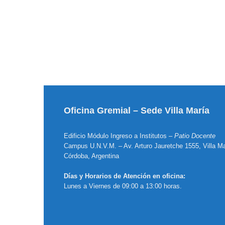
Oficina Gremial – Sede Villa María
Edificio Módulo Ingreso a Institutos –
Patio Docente
Campus U.N.V.M. – Av. Arturo Jauretche 1555, Villa Ma
Córdoba, Argentina
Días y Horarios de Atención en oficina:
Lunes a Viernes de 09:00 a 13:00 horas.