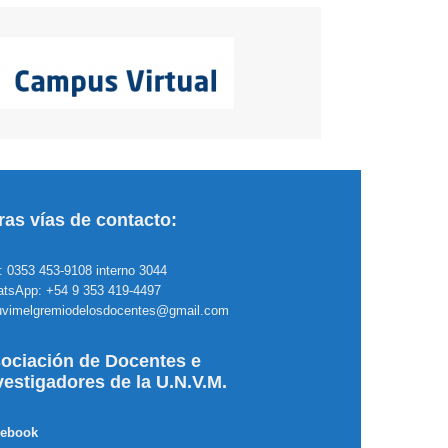
ras vías de contacto:
.: 0353 453-9108 interno 3044
tsApp: +54 9 353 419-4497
uvimelgremiodelosdocentes@gmail.com
ociación de Docentes e
vestigadores de la U.N.V.M.
cebook