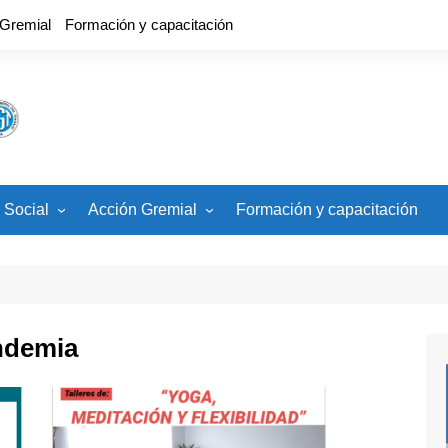
 Gremial
Formación y capacitación
 Social
Acción Gremial
Formación y capacitación
cios
CCT, Estatuto, Carrera
Docente
ades
Banco de Veedores
Paritaria Nacional
ndemia
Paritaria Local