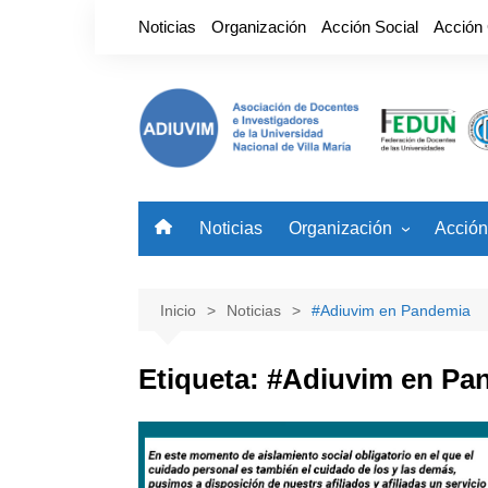
Saltar
Noticias
Organización
Acción Social
Acción
al
contenido
Noticias
Organización
Acción
Nuestro Gremio
Benefi
Autoridades
Noved
Inicio
Noticias
#Adiuvim en Pandemia
Etiqueta:
#Adiuvim en Pa