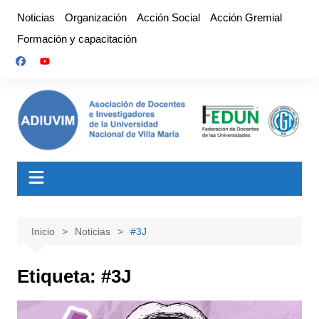
Saltar
Noticias
Organización
Acción Social
Acción Gremial
al
Formación y capacitación
contenido
Inicio
Noticias
#3J
Etiqueta:
#3J